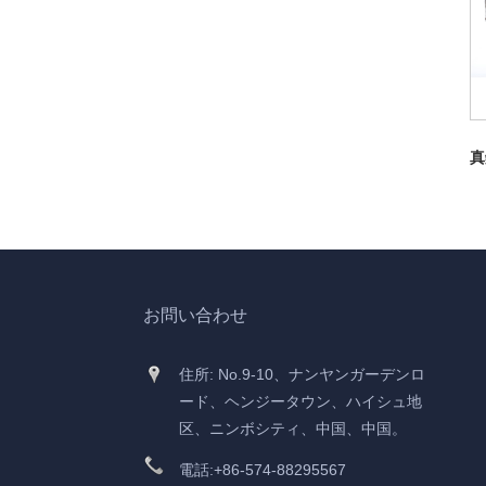
真
お問い合わせ
住所: No.9-10、ナンヤンガーデンロ
ード、ヘンジータウン、ハイシュ地
区、ニンボシティ、中国、中国。
電話:
+86-574-88295567