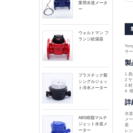
業用水道メータ
ー
ウォルトマン フ
ランジ給湯器
Yo
サー
製
1.
プラスチック製
2.
シングルジェッ
3.
ト冷水メーター
4. 
詳
水道
ABS樹脂マルチ
メー
ジェット水道メ
蓋
ーター
レン