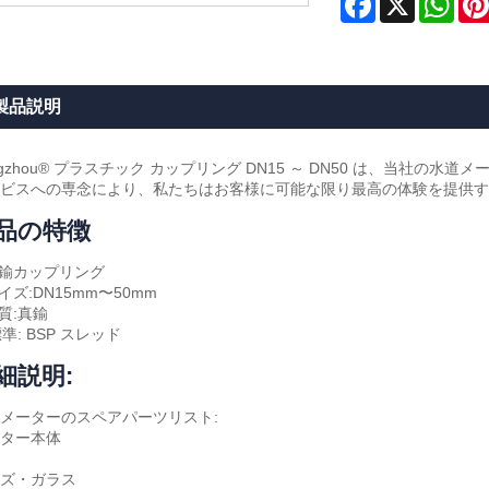
製品説明
ngzhou® プラスチック カップリング DN15 ～ DN50 は、当社
ビスへの専念により、私たちはお客様に可能な限り最高の体験を提供す
品の特徴
真鍮カップリング
サイズ:DN15mm〜50mm
材質:真鍮
標準: BSP スレッド
細説明:
メーターのスペアパーツリスト:
ター本体
ズ・ガラス