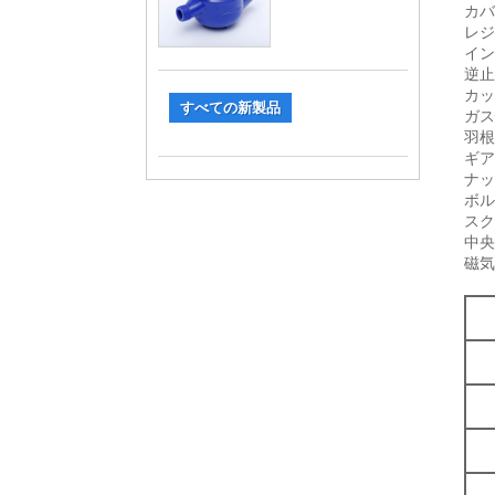
カバ
レジ
イン
逆止
カッ
すべての新製品
ガス
羽根
ギア
ナッ
ボル
スク
中央
磁気