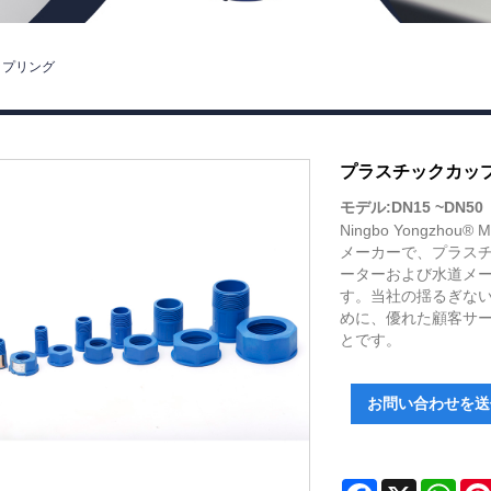
ップリング
プラスチックカップリ
モデル:DN15 ~DN50
Ningbo Yongzh
メーカーで、プラスチッ
ーターおよび水道メー
す。当社の揺るぎな
めに、優れた顧客サ
とです。
お問い合わせを送
Facebook
X
Wha