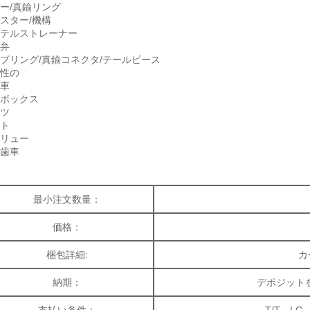
ー/真鍮リング
スター/機構
テルストレーナー
弁
プリング/真鍮コネクタ/テールピース
性の
車
ボックス
ツ
ト
リュー
歯車
最小注文数量：
価格：
梱包詳細:
カ
納期：
デポジットを
支払い条件：
T/T、L