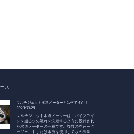
ース
マルチジェット水道メーターとは何ですか？
水
2023/09/28
20
マルチジェット水道メーターは、パイプライ
正
ンを通る水の流れを測定するように設計され
を
た水道メーターの一種です。複数のウォータ
量
ージェットまたは水流を使用して水の流量を