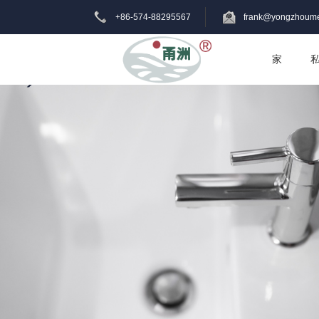
+86-574-88295567
frank@yongzhoume
家