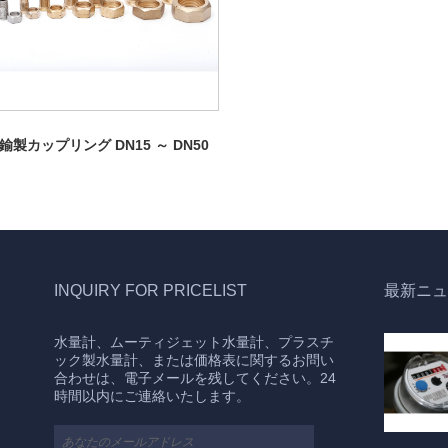
鍮製カップリング DN15 ～ DN50
INQUIRY FOR PRICELIST
最新ニュ
水量計、ムーティジェット水量計、プラスチ
水道メーターには次のような特徴があります
ック製水量計、または価格表に関するお問い
2023/09/21
合わせは、電子メールを残してください。24
正確な測定：水道メーターは正確な機械部品
時間以内にご連絡いたします。
を使用して水の流れを測定し、使用した水の
量を正確に記録します。