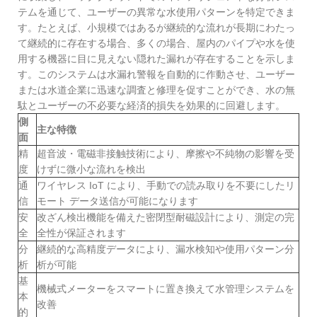
テムを通じて、ユーザーの異常な水使用パターンを特定できま
す。たとえば、小規模ではあるが継続的な流れが長期にわたっ
て継続的に存在する場合、多くの場合、屋内のパイプや水を使
用する機器に目に見えない隠れた漏れが存在することを示しま
す。このシステムは水漏れ警報を自動的に作動させ、ユーザー
または水道企業に迅速な調査と修理を促すことができ、水の無
駄とユーザーの不必要な経済的損失を効果的に回避します。
側
主な特徴
面
精
超音波・電磁非接触技術により、摩擦や不純物の影響を受
度
けずに微小な流れを検出
通
ワイヤレス IoT により、手動での読み取りを不要にしたリ
信
モート データ送信が可能になります
安
改ざん検出機能を備えた密閉型耐磁設計により、測定の完
全
全性が保証されます
分
継続的な高精度データにより、漏水検知や使用パターン分
析
析が可能
基
機械式メーターをスマートに置き換えて水管理システムを
本
改善
的