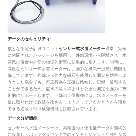
データのセキュリティ:
核となる電子計測ユニット
センサー式水道メーター
通常、完全
に密閉されたパッケージを採用し、外部環境から隔離され、水
蒸気の侵食や外部の物理的衝撃に効果的に耐えます。同時に、
高度なセンサー式水道メーターは、強力な磁気干渉防止機能を
備えています。外部から強力な磁石を使用して測定を妨害しよ
うとした場合でも、不正行為を正確に検知し、記録・通報する
ことができるため、盗水の取り締まりと公正な測定を強力に技
術的にサポートします。一部の上位機種には、水道メーターを
逆に取り付けて数値を改ざんしようとしているかどうかを識別
できる逆取り付け検知機能も搭載されています。
データ分析機能:
センサー式水道メーターは、高精度の水使用量デ​​ータを継続的
に収集し、バックグラウンドでのインテリジェントな分析シス