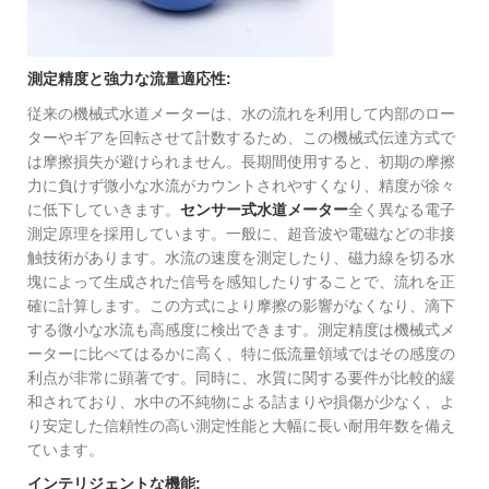
測定精度と強力な流量適応性:
従来の機械式水道メーターは、水の流れを利用して内部のロー
ターやギアを回転させて計数するため、この機械式伝達方式で
は摩擦損失が避けられません。長期間使用すると、初期の摩擦
力に負けず微小な水流がカウントされやすくなり、精度が徐々
に低下していきます。
センサー式水道メーター
全く異なる電子
測定原理を採用しています。一般に、超音波や電磁などの非接
触技術があります。水流の速度を測定したり、磁力線を切る水
塊によって生成された信号を感知したりすることで、流れを正
確に計算します。この方式により摩擦の影響がなくなり、滴下
する微小な水流も高感度に検出できます。測定精度は機械式メ
ーターに比べてはるかに高く、特に低流量領域ではその感度の
利点が非常に顕著です。同時に、水質に関する要件が比較的緩
和されており、水中の不純物による詰まりや損傷が少なく、よ
り安定した信頼性の高い測定性能と大幅に長い耐用年数を備え
ています。
インテリジェントな機能: