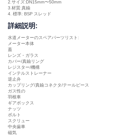
2.サイズ:DN15mm〜50mm
3.材質:真鍮
4. 標準: BSP スレッド
詳細説明:
水道メーターのスペアパーツリスト:
メーター本体
蓋
レンズ・ガラス
カバー/真鍮リング
レジスター/機構
インテルストレーナー
逆止弁
カップリング/真鍮コネクタ/テールピース
ガス性の
羽根車
ギアボックス
ナッツ
ボルト
スクリュー
中央歯車
磁気