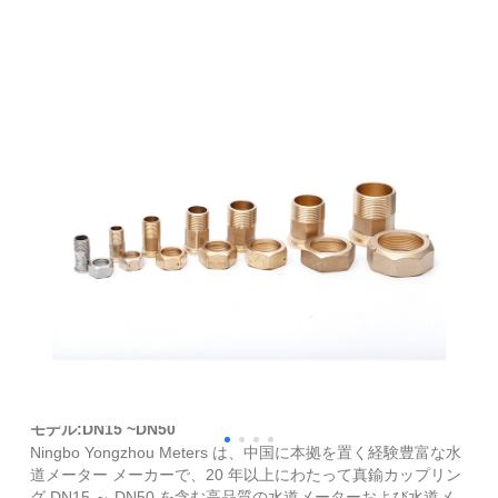
真鍮製カップリング DN15 ～ DN50
モデル:DN15 ~DN50
Ningbo Yongzhou Meters は、中国に本拠を置く経験豊富な水
道メーター メーカーで、20 年以上にわたって真鍮カップリン
グ DN15 ～ DN50 を含む高品質の水道メーターおよび水道メ