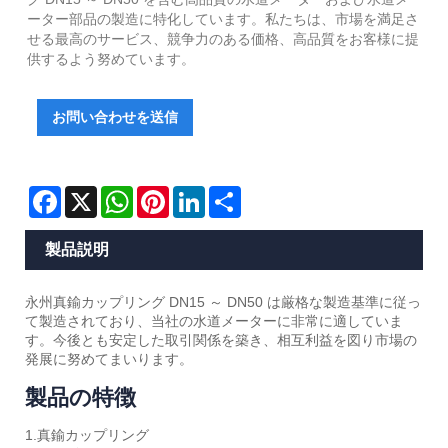
ーター部品の製造に特化しています。私たちは、市場を満足さ
せる最高のサービス、競争力のある価格、高品質をお客様に提
供するよう努めています。
お問い合わせを送信
Facebook
X
WhatsApp
Pinterest
LinkedIn
Share
製品説明
永州真鍮カップリング DN15 ～ DN50 は厳格な製造基準に従っ
て製造されており、当社の水道メーターに非常に適していま
す。今後とも安定した取引関係を築き、相互利益を図り市場の
発展に努めてまいります。
製品の特徴
1.真鍮カップリング