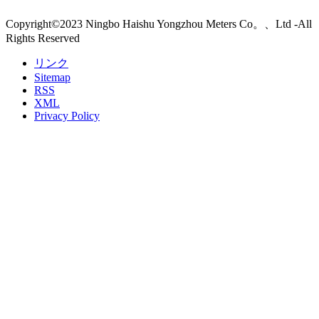
Copyright©2023 Ningbo Haishu Yongzhou Meters Co。、Ltd -All
Rights Reserved
リンク
Sitemap
RSS
XML
Privacy Policy