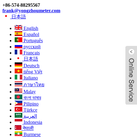
+86-574-88295567
frank@yongzhoumeter.com
日本語
English
Español
Português
русский
Français
日本語
Deutsch
tiếng Việt
Italiano
ภาษาไทย
Malay
বাংলা ভাষার
Pilipino
Türkçe
العربية
Indonesia
नेपाली
Live
Burmese