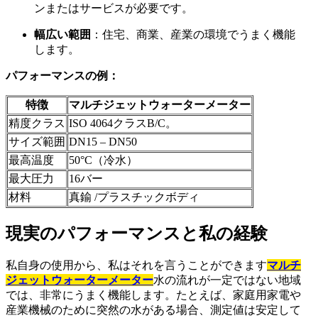
ンまたはサービスが必要です。
幅広い範囲
：住宅、商業、産業の環境でうまく機能
します。
パフォーマンスの例：
特徴
マルチジェットウォーターメーター
精度クラス
ISO 4064クラスB/C。
サイズ範囲
DN15 – DN50
最高温度
50°C（冷水）
最大圧力
16バー
材料
真鍮 /プラスチックボディ
現実のパフォーマンスと私の経験
私自身の使用から、私はそれを言うことができます
マルチ
ジェットウォーターメーター
水の流れが一定ではない地域
では、非常にうまく機能します。たとえば、家庭用家電や
産業機械のために突然の水がある場合、測定値は安定して