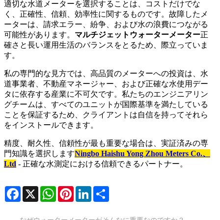
適切な水道メーターを選択することは、コストだけでな
く、正確性、信頼、効率性に関するものです。故障したメ
ーターは、請求エラー、紛争、および水の浪費につながる
可能性があります。
マルチジェットウォーターメーター
正
確さと長い運用生活のバランスをとるため、際立っていま
す。
私の専門的な見方では、高品質のメーターへの投資は、水
道事業者、不動産マネージャー、および正確な水使用デー
タに依存する産業に不可欠です。私たちのエンジニアリン
グチームは、すべてのユニットが国際基準を満たしている
ことを保証するため、クライアントは自信を持ってそれら
をインストールできます。
精度、耐久性、信頼性が最も重要な場合は、実証済みの専
門知識を選択します
Ningbo Haishu Yong Zhou Meters Co.、
Ltd
- 正確な水測定における信頼できるパートナー。
Facebook
X
WhatsApp
Pinterest
LinkedIn
Share