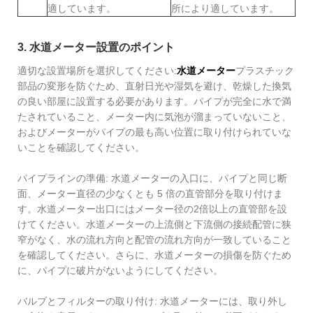
適しています。
所により適しています。
3. 水道メーター設置のポイント
適切な設置場所を選択してください:
水道メーター
プラスチック
部品の変形を防ぐため、直射日光や湿気を避け、乾燥した換気
の良い部屋に設置する必要があります。パイプが完全に水で満
たされていること、メーター内に気泡が溜まっていないこと、
およびメーターがパイプの最も高い位置に取り付けられていな
いことを確認してください。
パイプラインの準備: 水道メーターの入口に、パイプと同じ断
面、メーター直径の少なくとも 5 倍の直管部分を取り付けま
す。水道メーター出口にはメーター径の2倍以上の直管部を設
けてください。水道メーターの上流側と下流側の接続配管に狭
窄がなく、水の流れ方向と配管の流れ方向が一致していること
を確認してください。さらに、水道メーターの損傷を防ぐため
に、パイプに破片がないようにしてください。
バルブとフィルターの取り付け: 水道メーターには、取り外し