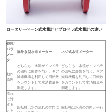
ロータリーベーン式水量計とプロペラ式水量計の違い
特性/
パラ
渦巻き型水道メーター
ネジ式水道メーター
メー
タ
どちらも、水流がインペラ
どちらも、水流がインペラ
の回転に影響を与え、ギア
の回転に影響を与え、ギア
動作
減速機構を利用して回転数
減速機構を利用して回転数
原理
をカウントして水消費量を
をカウントして水消費量を
測定します。
測定します。
流れ
に対
する
回転軸は水の流れの方向に
回転軸は水流の方向と平行
シャ