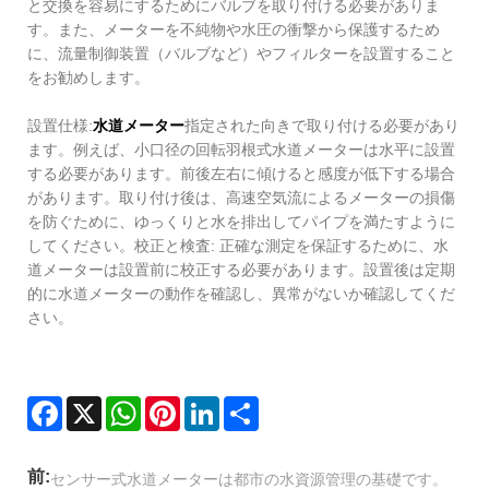
と交換を容易にするためにバルブを取り付ける必要がありま
す。また、メーターを不純物や水圧の衝撃から保護するため
に、流量制御装置（バルブなど）やフィルターを設置すること
をお勧めします。
設置仕様:
水道メーター
指定された向きで取り付ける必要があり
ます。例えば、小口径の回転羽根式水道メーターは水平に設置
する必要があります。前後左右に傾けると感度が低下する場合
があります。取り付け後は、高速空気流によるメーターの損傷
を防ぐために、ゆっくりと水を排出してパイプを満たすように
してください。校正と検査: 正確な測定を保証するために、水
道メーターは設置前に校正する必要があります。設置後は定期
的に水道メーターの動作を確認し、異常がないか確認してくだ
さい。
Facebook
X
WhatsApp
Pinterest
LinkedIn
Share
前:
センサー式水道メーターは都市の水資源管理の基礎です。