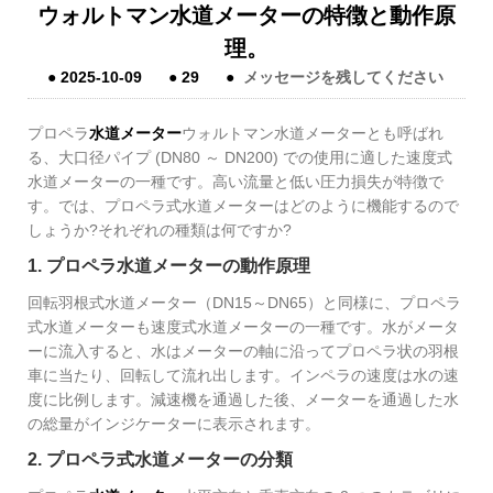
ウォルトマン水道メーターの特徴と動作原
理。
●
2025-10-09
●
29
●
メッセージを残してください
プロペラ
水道メーター
ウォルトマン水道メーターとも呼ばれ
る、大口径パイプ (DN80 ～ DN200) での使用に適した速度式
水道メーターの一種です。高い流量と低い圧力損失が特徴で
す。では、プロペラ式水道メーターはどのように機能するので
しょうか?それぞれの種類は何ですか?
1. プロペラ水道メーターの動作原理
回転羽根式水道メーター（DN15～DN65）と同様に、プロペラ
式水道メーターも速度式水道メーターの一種です。水がメータ
ーに流入すると、水はメーターの軸に沿ってプロペラ状の羽根
車に当たり、回転して流れ出します。インペラの速度は水の速
度に比例します。減速機を通過した後、メーターを通過した水
の総量がインジケーターに表示されます。
2. プロペラ式水道メーターの分類