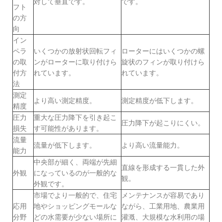
対して垂直です。
です。
フト
の方
向
イン
ペラ
いくつかの放射状回転フィ
ローターにはいくつかの螺
の取
ンがローターに取り付けら
旋状のフィンが取り付けら
付方
れています。
れています。
法
測定
より高い測定精度。
測定精度が低下します。
精度
圧力
重大な圧力降下を引き起こ
圧力降下が起こりにくい。
損失
す可能性があります。
流量
流量が低下します。
より高い流量能力。
能力
中央部が細く、両端が先細
直線を形成する一貫した外
外観
になっているのが一般的な
観。
外観です。
市場でより一般的で、住宅
メンテナンスが容易であり
応用
地やショッピングモールな
ながら、工業用地、農業用
分野
どの水需要が少ない場所に
灌漑、大規模な水利用の場