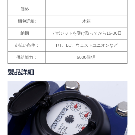
価格：
梱包詳細:
木箱
納期：
デポジットを受け取ってから15-30日
支払い条件：
T/T、LC、ウェストユニオンなど
供給能力：
5000個/月
製品詳細