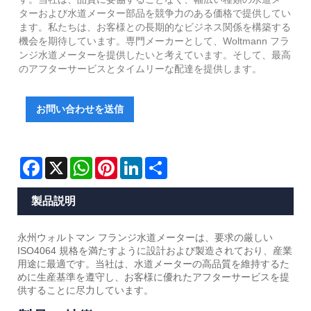
ターおよび水道メーター部品を競争力のある価格で提供してい
ます。私たちは、お客様との長期的なビジネス関係を構築する
機会を期待しています。専門メーカーとして、Woltmann フラ
ンジ水道メーターを提供したいと考えています。そして、最高
のアフターサービスとタイムリーな配達を提供します。
お問い合わせを送信
Facebook
X
WhatsApp
Pinterest
LinkedIn
Share
製品説明
永州ウォルトマン フランジ水道メーターは、要求の厳しい
ISO4064 規格を満たすように設計および製造されており、産業
用途に最適です。当社は、水道メーターの高品質を維持するた
めに生産基準を遵守し、お客様に優れたアフターサービスを提
供することに尽力しています。