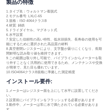
製品の特徴
1.タイプ名：ウォルトマン着脱式
2.モデル番号: LXLC-65
3.規格：ISO 4064クラスB
4.材質: 鋳鉄
5.ドライダイヤル、マグネット式
6.水平設置
7.安定した信頼性の高い特性、低水頭損失、長寿命の使用を可
能にするために選択された高品質の材料
8.真空密閉レジスターにより、文字盤が曇りにくくなり、長期
間鮮明な読み取り値を維持できます。
9.この範囲は取り外し可能で、パイプラインからメーターを取
り外すことなく汎用的に使用できるため、メンテナンスや交換
が簡単で、見た目も優れています。
10.ISO4064クラスB規格に準拠した測定精度
インストール要件:
1.メーターはレジスター面を上にして水平に設置してくださ
い。
2.設置前にパイプラインをフラッシュする必要があります
3.動作中、メーターは常に水で満たされている必要がありま
す。