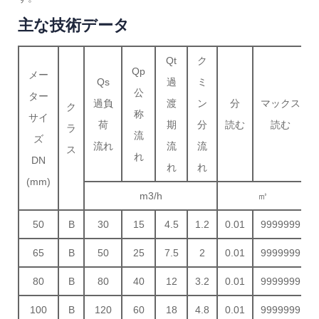
主な技術データ
Qt
ク
Qp
メー
Qs
過
ミ
公
ター
過負
渡
ン
分
マックス
ク
称
サイ
荷
期
分
読む
読む
ラ
流
ズ
流れ
流
流
ス
れ
DN
れ
れ
(mm)
m3/h
㎥
50
B
30
15
4.5
1.2
0.01
9999999
65
B
50
25
7.5
2
0.01
9999999
80
B
80
40
12
3.2
0.01
9999999
100
B
120
60
18
4.8
0.01
9999999