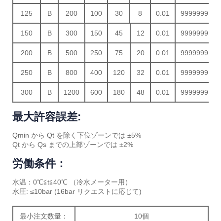
125
B
200
100
30
8
0.01
9999999
150
B
300
150
45
12
0.01
9999999
200
B
500
250
75
20
0.01
9999999
250
B
800
400
120
32
0.01
9999999
300
B
1200
600
180
48
0.01
9999999
最大許容誤差:
Qmin から Qt を除く下位ゾーンでは ±5%
Qt から Qs までの上部ゾーンでは ±2%
労働条件：
水温：0℃≦t≦40℃ （冷水メーター用）
水圧: ≤10bar (16bar リクエストに応じて)
最小注文数量：
10個